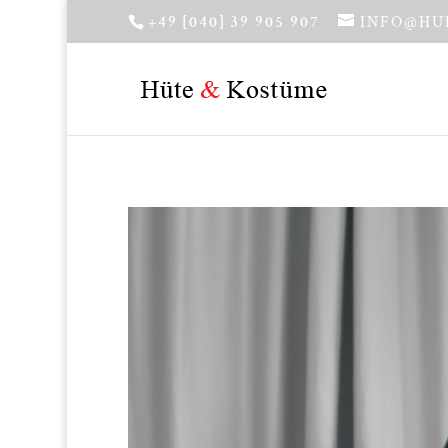
+49 [040] 39 905 907
INFO@HU