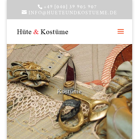
+49 [040] 39 905 907
INFO@HUETEUNDKOSTUEME.DE
Kostüme