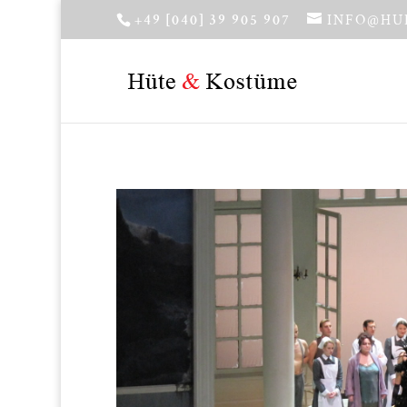
+49 [040] 39 905 907
INFO@HU