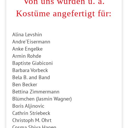
Von uns wurden u. a.
Kostüme angefertigt für:
Alina Levshin
Andre´Eisermann
Anke Engelke
Armin Rohde
Baptiste Giabiconi
Barbara Vorbeck
Bela B. and Band
Ben Becker
Bettina Zimmermann
Blümchen (Jasmin Wagner)
Boris Aljinovic
Cathrin Striebeck
Christoph M. Ohrt
Cosma Shiva Hagen