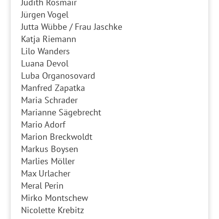
Judith Rosmair
Jürgen Vogel
Jutta Wübbe / Frau Jaschke
Katja Riemann
Lilo Wanders
Luana Devol
Luba Organosovard
Manfred Zapatka
Maria Schrader
Marianne Sägebrecht
Mario Adorf
Marion Breckwoldt
Markus Boysen
Marlies Möller
Max Urlacher
Meral Perin
Mirko Montschew
Nicolette Krebitz