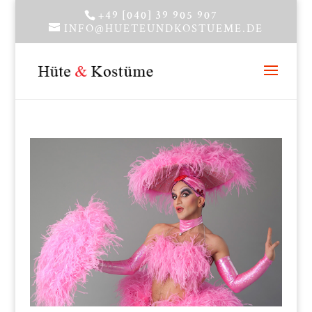
+49 [040] 39 905 907
INFO@HUETEUNDKOSTUEME.DE