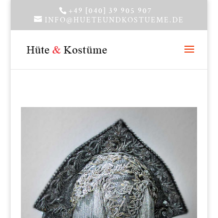
+49 [040] 39 905 907
INFO@HUETEUNDKOSTUEME.DE