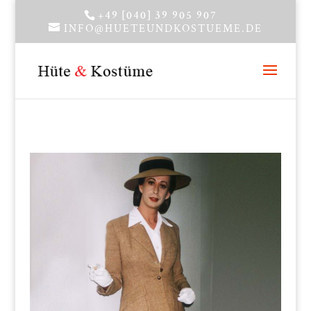
+49 [040] 39 905 907
INFO@HUETEUNDKOSTUEME.DE