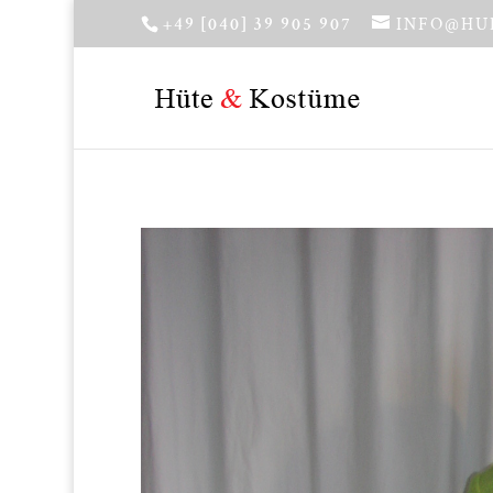
+49 [040] 39 905 907
INFO@HU