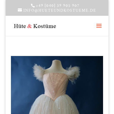
+49 [040] 39 905 907
INFO@HUETEUNDKOSTUEME.DE