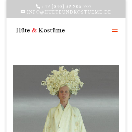
+49 [040] 39 905 907
INFO@HUETEUNDKOSTUEME.DE