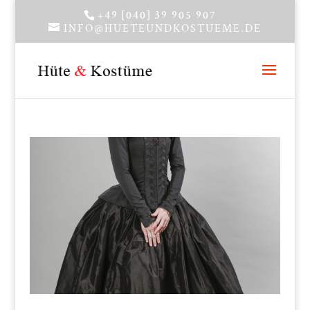
+49 [040] 39 905 907
INFO@HUETEUNDKOSTUEME.DE