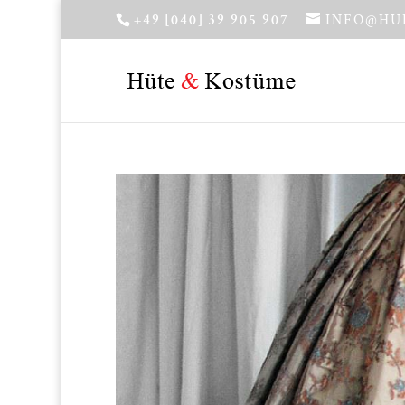
+49 [040] 39 905 907
INFO@HU