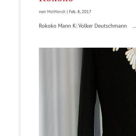
von
MelWendt
|
Feb. 8, 2017
Rokoko Mann K: Volker Deutschmann ..