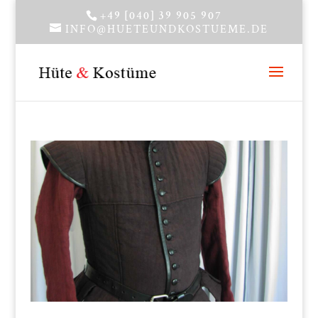
+49 [040] 39 905 907
INFO@HUETEUNDKOSTUEME.DE