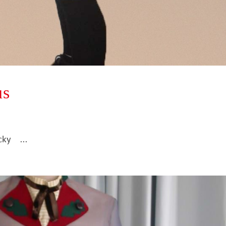
us
cky ...