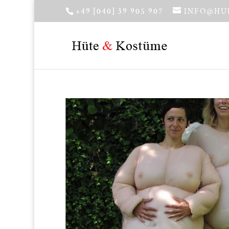
+49 [040] 39 905 907
INFO@HU